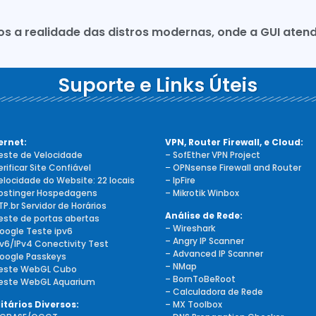
mos a realidade das distros modernas, onde a GUI ate
Suporte e Links Úteis
ernet:
VPN, Router Firewall, e Cloud:
este de Velocidade
– SofEther VPN Project
erificar Site Confiável
–
OPNsense Firewall and Router
elocidade do Website: 22 locais
– IpFire
ostinger Hospedagens
– Mikrotik Winbox
TP.br Servidor de Horários
Análise de Rede:
este de portas abertas
– Wireshark
oogle Teste ipv6
– Angry IP Scanner
Pv6/IPv4 Conectivity Test
– Advanced IP Scanner
oogle Passkeys
– NMap
este WebGL Cubo
– BornToBeRoot
este WebGL Aquarium
– Calculadora de Rede
litários Diversos:
– MX Toolbox