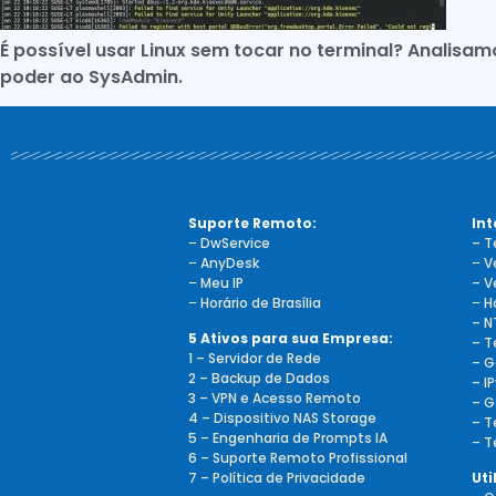
É possível usar Linux sem tocar no terminal? Analisa
poder ao SysAdmin.
Suporte Remoto:
Int
–
DwService
– T
–
AnyDesk
–
V
–
Meu IP
– V
–
Horário de Brasília
–
H
– N
5 Ativos para sua Empresa:
– T
1 – Servidor de Rede
– G
2 – Backup de Dados
– I
3 – VPN e Acesso Remoto
– G
4 – Dispositivo NAS Storage
– T
5 – Engenharia de Prompts IA
– T
6 – Suporte Remoto Profissional
7 – Política de Privacidade
Uti