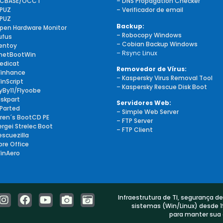
CBASE/OCCT
– DNS Propagation Checker
PUZ
– Verificador de email
PUZ
Backup:
pen Hardware Monitor
– Robocopy Windows
ufus
– Cobian Backup Windows
entoy
– Rsync Linux
netBootWin
edicat
Removedor de Vírus:
inhance
–
Kaspersky Virus Removal Tool
inScript
–
Kaspersky Rescue Disk Boot
lyBy11/Flyoobe
iskpart
Servidores Web:
Parted
– Simple Web Server
iren´s BootCD PE
– FTP Server
ergei Strelec Boot
– FTP Client
escuezilla
ibre Office
inAero
Infraestrutura de TI, segurança d
sistemas (Win/Linux) desde 1
para manter sua