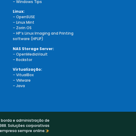
– Windows Tips
Linux:
– OpenSUSE
–
Linux Mint
– Zorin OS
– HP’s Linux Imaging and Printing
software (HPLIP)
NAS Storage Server:
–
OpenMediaVault
– Rockstor
Virtualização:
–
VitualBox
–
VMware
– Java
e borda e administração de
988. Soluções corporativas
 empresa sempre online.