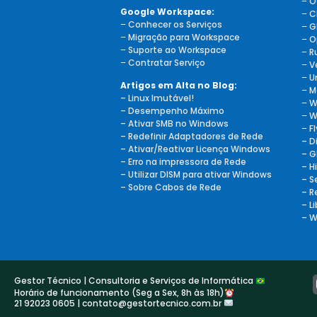
–
O
Google Workspace:
–
C
–
Conhecer os Serviços
–
G
–
Migração para Workspace
–
O
–
Suporte ao Workspace
–
R
–
Contratar Serviço
–
V
–
U
Artigos em Alta no Blog:
–
M
– Linux Imutável!
–
W
– Desempenho Máximo
–
W
– Ativar SMB no Windows
–
F
– Redefinir Adaptadores de Rede
– D
– Ativar/Reativar Licença Windows
– G
– Erro na impressora de Rede
– H
– Utilizar DISM para ativar Windows
– S
– Sobre Cabos de Rede
– R
– L
– W
Gestor Técnico | Consultoria e Serviços de Informática
Horário de funcionamento (Seg a Sex, 8h às 18h)
21 92023 0605 | contato@gestortecnico.com.br