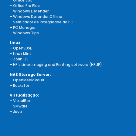
–
Office 365
–
Office Pro Plus
–
Windows Defender
–
Windows Defender Offline
–
Verificador de Integridade do PC
–
PC Manager
– Windows Tips
Linux:
– OpenSUSE
–
Linux Mint
– Zorin OS
– HP’s Linux Imaging and Printing software (HPLIP)
NAS Storage Server:
–
OpenMediaVault
– Rockstor
Virtualização:
–
VitualBox
–
VMware
– Java