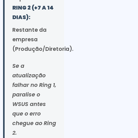
RING 2 (+7 A 14
DIAS):
Restante da
empresa
(Produção/Diretoria).
Se a
atualização
falhar no Ring 1,
paralise o
WSUS antes
que o erro
chegue ao Ring
2.