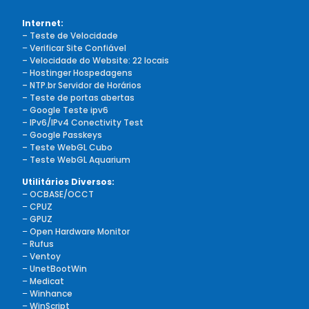
Internet:
– Teste de Velocidade
–
Verificar Site Confiável
– Velocidade do Website: 22 locais
–
Hostinger Hospedagens
– NTP.br Servidor de Horários
– Teste de portas abertas
– Google Teste ipv6
– IPv6/IPv4 Conectivity Test
– Google Passkeys
– Teste WebGL Cubo
– Teste WebGL Aquarium
Utilitários Diversos:
–
OCBASE/OCCT
–
CPUZ
–
GPUZ
–
Open Hardware Monitor
–
Rufus
–
Ventoy
–
UnetBootWin
–
Medicat
–
Winhance
–
WinScript