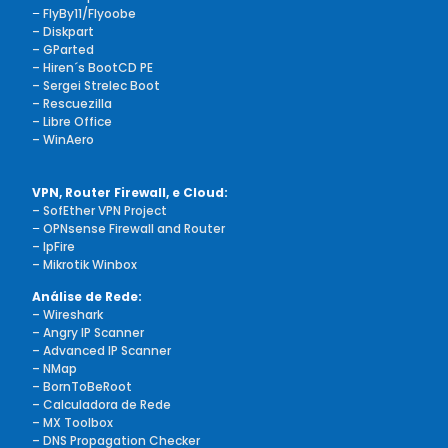
–
FlyBy11/Flyoobe
– Diskpart
– GParted
– Hiren´s BootCD PE
– Sergei Strelec Boot
– Rescuezilla
– Libre Office
– WinAero
VPN, Router Firewall, e Cloud:
– SofEther VPN Project
–
OPNsense Firewall and Router
– IpFire
– Mikrotik Winbox
Análise de Rede:
– Wireshark
– Angry IP Scanner
– Advanced IP Scanner
– NMap
– BornToBeRoot
– Calculadora de Rede
– MX Toolbox
– DNS Propagation Checker