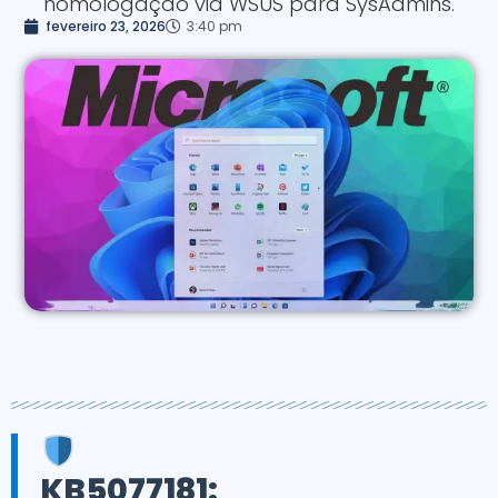
homologação via WSUS para SysAdmins.
fevereiro 23, 2026
3:40 pm
KB5077181: