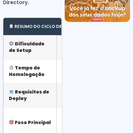
Directory.
RESUMO DO CICLO DE HOMOLOGAÇÃO (KB5077181)
Dificuldade
Baixa (Instalação padrão vi
de Setup
/ WSUS)
Tempo de
Recomendado: 48h a 72h em
Homologação
Staging
(Testes)
Requisitos de
Reinicialização obrigatória.
Deploy
console do WSUS/SCCM.
Mitigação de vulnerabilidade
Foco Principal
escalonamento de privilégios
estabilidade de rede.