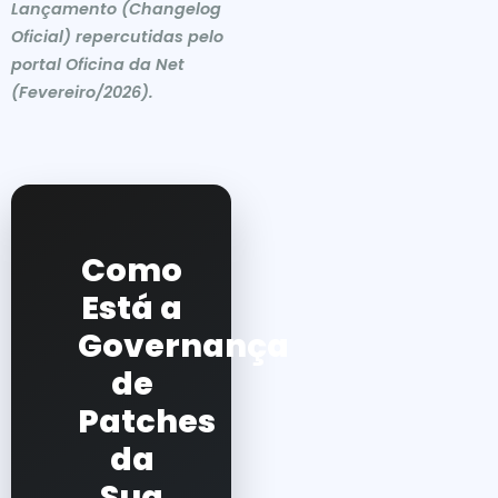
Lançamento (Changelog
Oficial) repercutidas pelo
portal Oficina da Net
(Fevereiro/2026).
Como
Está a
Governança
de
Patches
da
Sua