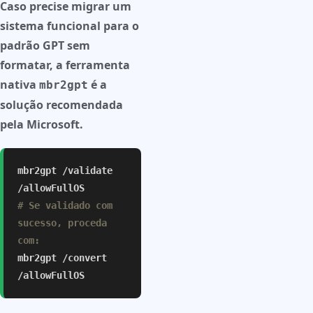
Caso precise migrar um
sistema funcional para o
padrão GPT sem
formatar, a ferramenta
nativa
é a
mbr2gpt
solução recomendada
pela Microsoft.
mbr2gpt /validate
/allowFullOS
# Se validado com
sucesso, proceda
com:
mbr2gpt /convert
/allowFullOS