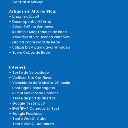
–
Contratar Serviço
Artigos em Alta no Blog:
– Linux Imutável!
– Desempenho Máximo
– Ativar SMB no Windows
– Redefinir Adaptadores de Rede
– Ativar/Reativar Licença Windows
– Erro na impressora de Rede
– Utilizar DISM para ativar Windows
– Sobre Cabos de Rede
Internet:
– Teste de Velocidade
–
Verificar Site Confiável
– Velocidade do Website: 22 locais
–
Hostinger Hospedagens
– NTP.br Servidor de Horários
– Teste de portas abertas
– Google Teste ipv6
– IPv6/IPv4 Conectivity Test
– Google Passkeys
– Teste WebGL Cubo
– Teste WebGL Aquarium