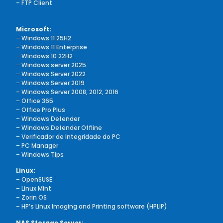
– FTP Client
Microsoft:
–
Windows 11 25H2
– Windows 11 Enterprise
–
Windows 10 22H2
–
Windows server 2025
–
Windows Server 2022
–
Windows Server 2019
– Windows Server 2008, 2012, 2016
–
Office 365
–
Office Pro Plus
–
Windows Defender
–
Windows Defender Offline
–
Verificador de Integridade do PC
–
PC Manager
– Windows Tips
Linux:
– OpenSUSE
–
Linux Mint
– Zorin OS
– HP’s Linux Imaging and Printing software (HPLIP)
NAS Storage Server: