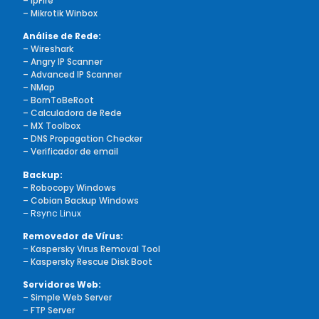
– IpFire
– Mikrotik Winbox
Análise de Rede:
– Wireshark
– Angry IP Scanner
– Advanced IP Scanner
– NMap
– BornToBeRoot
– Calculadora de Rede
– MX Toolbox
– DNS Propagation Checker
– Verificador de email
Backup:
– Robocopy Windows
– Cobian Backup Windows
– Rsync Linux
Removedor de Vírus:
–
Kaspersky Virus Removal Tool
–
Kaspersky Rescue Disk Boot
Servidores Web:
– Simple Web Server
– FTP Server