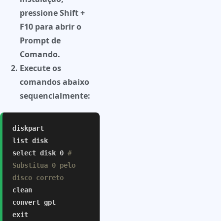
pressione
Shift +
F10
para abrir o
Prompt de
Comando.
Execute os
comandos abaixo
sequencialmente:
diskpart
list disk
select disk 0
#
Substitua 0 pelo
disco correto
clean
convert gpt
exit