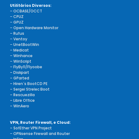
Utilitários Diversos:
–
OCBASE/OCCT
–
CPUZ
–
GPUZ
–
Open Hardware Monitor
–
Rufus
–
Ventoy
–
UnetBootWin
–
Medicat
–
Winhance
–
WinScript
–
FlyBy11/Flyoobe
– Diskpart
– GParted
– Hiren´s BootCD PE
– Sergei Strelec Boot
– Rescuezilla
– Libre Office
– WinAero
VPN, Router Firewall, e Cloud:
– SofEther VPN Project
–
OPNsense Firewall and Router