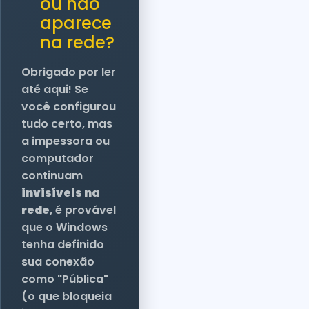
ou não
aparece
na rede?
Obrigado por ler
até aqui! Se
você configurou
tudo certo, mas
a impessora ou
computador
continuam
invisíveis na
rede
, é provável
que o Windows
tenha definido
sua conexão
como "Pública"
(o que bloqueia