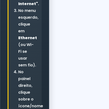
Internet"
.
No menu
esquerdo,
clique
em
Ethernet
(ou Wi-
Fi se
usar
sem fio).
No
painel
direito,
clique
sobre o
ícone/nome