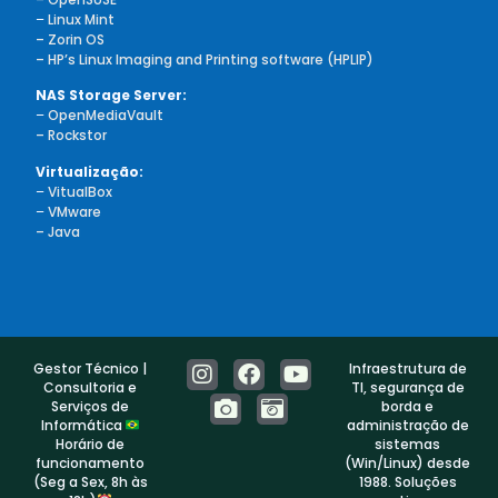
–
Linux Mint
– Zorin OS
– HP’s Linux Imaging and Printing software (HPLIP)
NAS Storage Server:
–
OpenMediaVault
– Rockstor
Virtualização:
–
VitualBox
–
VMware
– Java
Gestor Técnico |
Infraestrutura de
Consultoria e
TI, segurança de
Serviços de
borda e
Informática
administração de
Horário de
sistemas
funcionamento
(Win/Linux) desde
(Seg a Sex, 8h às
1988. Soluções