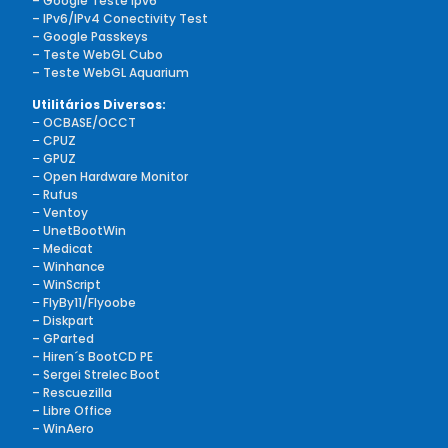
– Google Teste ipv6
– IPv6/IPv4 Conectivity Test
– Google Passkeys
– Teste WebGL Cubo
– Teste WebGL Aquarium
Utilitários Diversos:
–
OCBASE/OCCT
–
CPUZ
–
GPUZ
–
Open Hardware Monitor
–
Rufus
–
Ventoy
–
UnetBootWin
–
Medicat
–
Winhance
–
WinScript
–
FlyBy11/Flyoobe
– Diskpart
– GParted
– Hiren´s BootCD PE
– Sergei Strelec Boot
– Rescuezilla
– Libre Office
– WinAero