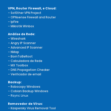
VPN, Router Firewall, e Cloud:
– SofEther VPN Project
–
OPNsense Firewall and Router
– IpFire
– Mikrotik Winbox
Análise de Rede:
– Wireshark
– Angry IP Scanner
– Advanced IP Scanner
– NMap
– BornToBeRoot
– Calculadora de Rede
– MX Toolbox
– DNS Propagation Checker
– Verificador de email
Backup:
– Robocopy Windows
– Cobian Backup Windows
– Rsync Linux
Removedor de Vírus:
–
Kaspersky Virus Removal Tool