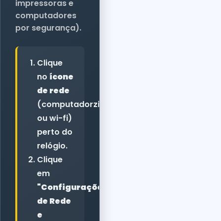
impressoras e
computadores
por segurança).
Clique
no
ícone
de rede
(computadorzinho
ou wi-fi)
perto do
relógio.
Clique
em
"Configurações
de Rede
e