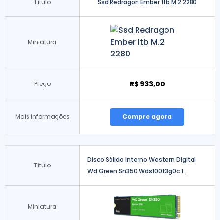
Título
Ssd Redragon Ember 1tb M.2 2280
Miniatura
R$ 933,00
Preço
Mais informações
Compre agora
Disco Sólido Interno Western Digital
Título
Wd Green Sn350 Wds100t3g0c 1...
Miniatura