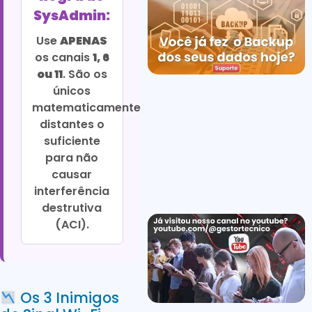
SysAdmin:
Use
APENAS
os canais
1, 6
ou 11
. São os
únicos
matematicamente
distantes o
suficiente
para não
causar
interferência
destrutiva
(ACI).
Os 3 Inimigos