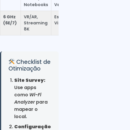
Notebooks
Velocidade
Alcance
6 GHz
VR/AR,
Espectro
Exige
(6E/7)
Streaming
Virgem
Proximidade
8K
Checklist de
Otimização
Site Survey:
Use apps
como
Wi-Fi
Analyzer
para
mapear o
local.
Configuração