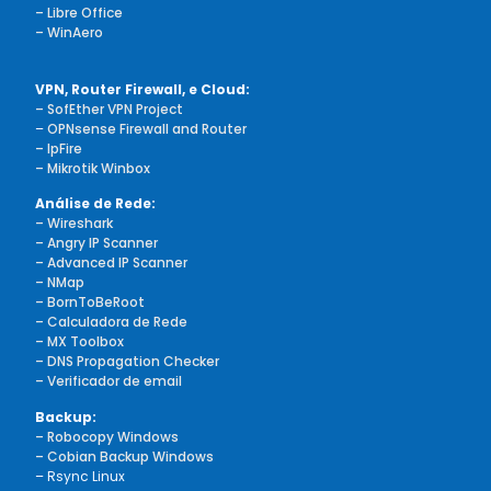
– Libre Office
– WinAero
VPN, Router Firewall, e Cloud:
– SofEther VPN Project
–
OPNsense Firewall and Router
– IpFire
– Mikrotik Winbox
Análise de Rede:
– Wireshark
– Angry IP Scanner
– Advanced IP Scanner
– NMap
– BornToBeRoot
– Calculadora de Rede
– MX Toolbox
– DNS Propagation Checker
– Verificador de email
Backup:
– Robocopy Windows
– Cobian Backup Windows
– Rsync Linux