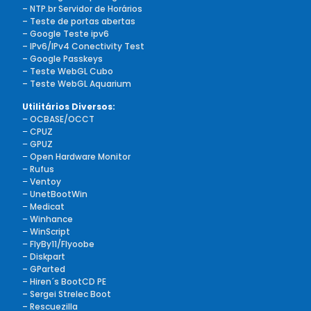
– NTP.br Servidor de Horários
– Teste de portas abertas
– Google Teste ipv6
– IPv6/IPv4 Conectivity Test
– Google Passkeys
– Teste WebGL Cubo
– Teste WebGL Aquarium
Utilitários Diversos:
–
OCBASE/OCCT
–
CPUZ
–
GPUZ
–
Open Hardware Monitor
–
Rufus
–
Ventoy
–
UnetBootWin
–
Medicat
–
Winhance
–
WinScript
–
FlyBy11/Flyoobe
– Diskpart
– GParted
– Hiren´s BootCD PE
– Sergei Strelec Boot
– Rescuezilla