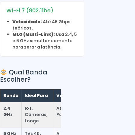
Wi-Fi 7 (802.11be)
Velocidade:
Até 46 Gbps
teóricos.
MLO (Multi-Link):
Usa 2.4, 5
e 6 GHz simultaneamente
para zerar a latência.
Qual Banda
Escolher?
Banda
Ideal Para
Vantagem
Fraqueza
2.4
IoT,
Atravessa
Muito
GHz
Câmeras,
Paredes
Poluída
Longe
5 GHz
TVs 4K,
Alta
Menor