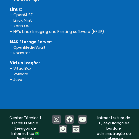
Linux:
– OpenSUSE
–
Linux Mint
– Zorin OS
– HP’s Linux Imaging and Printing software (HPLIP)
NAS Storage Server:
–
OpenMediaVault
– Rockstor
Virtualização:
–
VitualBox
–
VMware
– Java
Gestor Técnico |
Infraestrutura de
Consultoria e
TI, segurança de
Serviços de
borda e
Informática
administração de
Horário de
sistemas