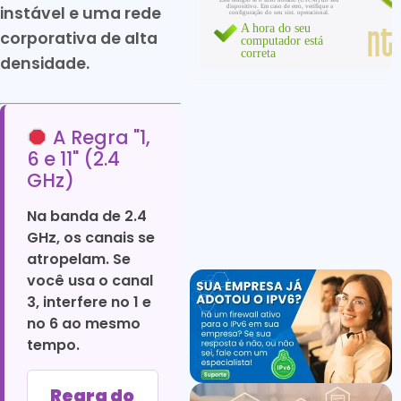
instável e uma rede
corporativa de alta
densidade.
A Regra "1,
6 e 11" (2.4
GHz)
Na banda de 2.4
GHz, os canais se
atropelam. Se
você usa o canal
3, interfere no 1 e
no 6 ao mesmo
tempo.
Regra do