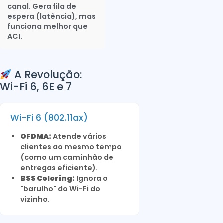
canal. Gera fila de
espera (latência), mas
funciona melhor que
ACI.
A Revolução:
Wi-Fi 6, 6E e 7
Wi-Fi 6 (802.11ax)
OFDMA:
Atende vários
clientes ao mesmo tempo
(como um caminhão de
entregas eficiente).
BSS Coloring:
Ignora o
"barulho" do Wi-Fi do
vizinho.