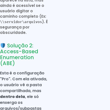
aparece na lista, mas
ainda é acessível se o
usuário digitar o
caminho completo (Ex:
). É
\\servidor\arquivos
segurança por
obscuridade.
Solução 2:
Access-Based
Enumeration
(ABE)
Esta é a configuração
"Pro". Com ela ativada,
o usuário vê a pasta
compartilhada, mas
dentro dela
, ele só
enxerga os
arquivos/subpastas