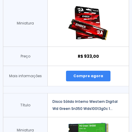
Miniatura
R$ 933,00
Preço
Mais informações
Compre agora
Disco Sólido Interno Western Digital
Título
Wd Green Sn350 Wds100t3g0c 1...
Miniatura