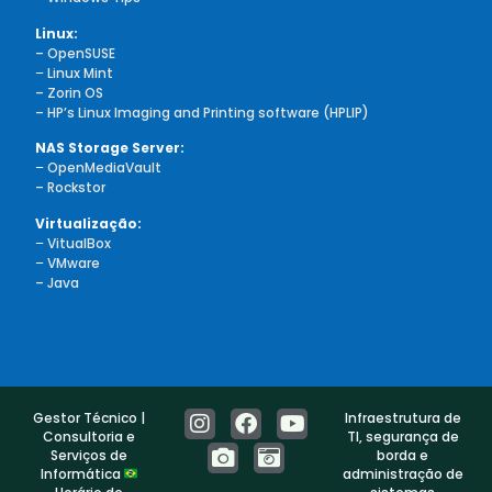
Linux:
– OpenSUSE
–
Linux Mint
– Zorin OS
– HP’s Linux Imaging and Printing software (HPLIP)
NAS Storage Server:
–
OpenMediaVault
– Rockstor
Virtualização:
–
VitualBox
–
VMware
– Java
Gestor Técnico |
Infraestrutura de
Consultoria e
TI, segurança de
Serviços de
borda e
Informática
administração de