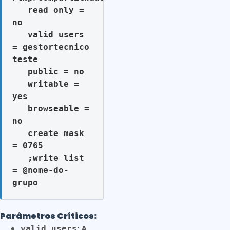
   read only = 
no

   valid users 
= gestortecnico 
teste

   public = no

   writable = 
yes

   browseable = 
no

   create mask 
= 0765

   ;write list 
= @nome-do-
Parâmetros Críticos:
: A
valid users