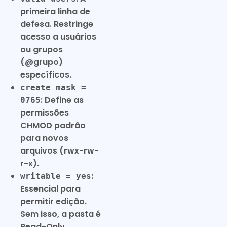
primeira linha de
defesa. Restringe
acesso a usuários
ou grupos
(@grupo)
específicos.
create mask =
: Define as
0765
permissões
CHMOD padrão
para novos
arquivos (rwx-rw-
r-x).
:
writable = yes
Essencial para
permitir edição.
Sem isso, a pasta é
Read-Only.