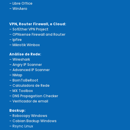
– Libre Office
– WinAero
VPN, Router Firewall, e Cloud:
– SofEther VPN Project
–
OPNsense Firewall and Router
– IpFire
– Mikrotik Winbox
Análise de Rede:
– Wireshark
– Angry IP Scanner
– Advanced IP Scanner
– NMap
– BornToBeRoot
– Calculadora de Rede
– MX Toolbox
– DNS Propagation Checker
– Verificador de email
Backup:
– Robocopy Windows
– Cobian Backup Windows
– Rsync Linux