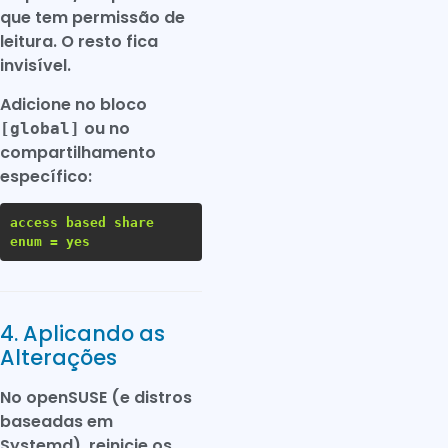
que tem permissão de
leitura. O resto fica
invisível.
Adicione no bloco
ou no
[global]
compartilhamento
específico:
access based share
enum = yes
4. Aplicando as
Alterações
No openSUSE (e distros
baseadas em
Systemd), reinicie os