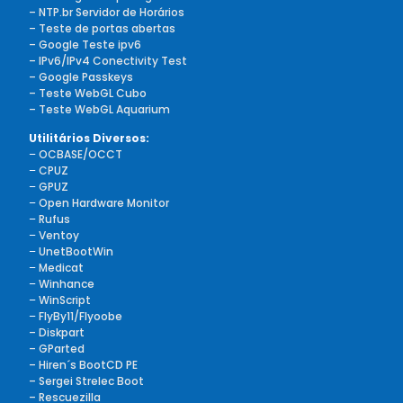
– NTP.br Servidor de Horários
– Teste de portas abertas
– Google Teste ipv6
– IPv6/IPv4 Conectivity Test
– Google Passkeys
– Teste WebGL Cubo
– Teste WebGL Aquarium
Utilitários Diversos:
–
OCBASE/OCCT
–
CPUZ
–
GPUZ
–
Open Hardware Monitor
–
Rufus
–
Ventoy
–
UnetBootWin
–
Medicat
–
Winhance
–
WinScript
–
FlyBy11/Flyoobe
– Diskpart
– GParted
– Hiren´s BootCD PE
– Sergei Strelec Boot
– Rescuezilla