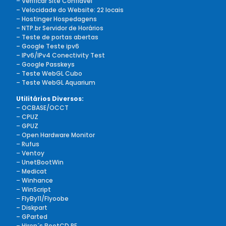
–
Verificar Site Confiável
– Velocidade do Website: 22 locais
–
Hostinger Hospedagens
– NTP.br Servidor de Horários
– Teste de portas abertas
– Google Teste ipv6
– IPv6/IPv4 Conectivity Test
– Google Passkeys
– Teste WebGL Cubo
– Teste WebGL Aquarium
Utilitários Diversos:
–
OCBASE/OCCT
–
CPUZ
–
GPUZ
–
Open Hardware Monitor
–
Rufus
–
Ventoy
–
UnetBootWin
–
Medicat
–
Winhance
–
WinScript
–
FlyBy11/Flyoobe
– Diskpart
– GParted
– Hiren´s BootCD PE