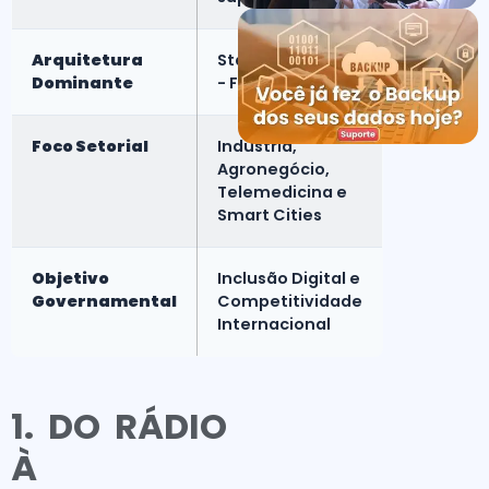
Arquitetura
Standalone (SA)
Dominante
- Faixa de 3,5 GHz
Foco Setorial
Indústria,
Agronegócio,
Telemedicina e
Smart Cities
Objetivo
Inclusão Digital e
Governamental
Competitividade
Internacional
1. DO RÁDIO
À