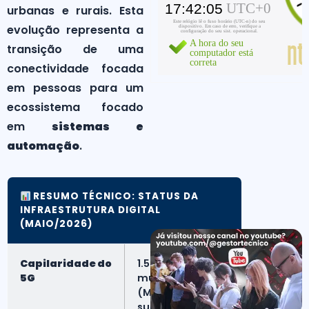
urbanas e rurais. Esta
evolução representa a
transição de uma
conectividade focada
em pessoas para um
ecossistema focado
em
sistemas e
automação
.
RESUMO TÉCNICO: STATUS DA
INFRAESTRUTURA DIGITAL
(MAIO/2026)
Capilaridade do
1.500+
5G
municípios
(Metas
superadas)