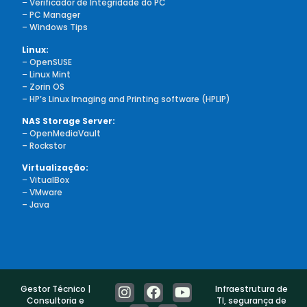
–
Verificador de Integridade do PC
–
PC Manager
– Windows Tips
Linux:
– OpenSUSE
–
Linux Mint
– Zorin OS
– HP’s Linux Imaging and Printing software (HPLIP)
NAS Storage Server:
–
OpenMediaVault
– Rockstor
Virtualização:
–
VitualBox
–
VMware
– Java
Gestor Técnico |
Infraestrutura de
Consultoria e
TI, segurança de