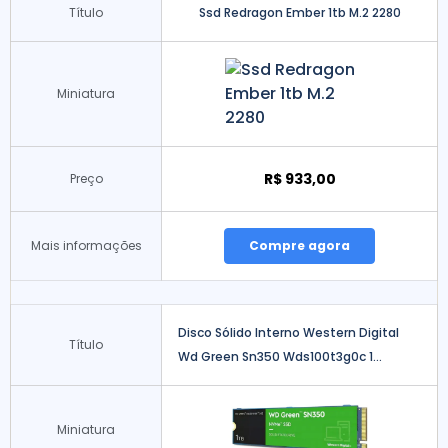
Título
Ssd Redragon Ember 1tb M.2 2280
Miniatura
R$ 933,00
Preço
Mais informações
Compre agora
Disco Sólido Interno Western Digital
Título
Wd Green Sn350 Wds100t3g0c 1...
Miniatura