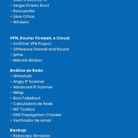
– Sergei Strelec Boot
– Rescuezilla
– Libre Office
– WinAero
VPN, Router Firewall, e Cloud:
– SofEther VPN Project
–
OPNsense Firewall and Router
– IpFire
– Mikrotik Winbox
Análise de Rede:
– Wireshark
– Angry IP Scanner
– Advanced IP Scanner
– NMap
– BornToBeRoot
– Calculadora de Rede
– MX Toolbox
– DNS Propagation Checker
– Verificador de email
Backup:
– Robocopy Windows