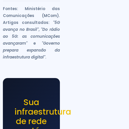
Fontes: Ministério das
Comunicações (MCom).
Artigos consultados:
"5G
avança no Brasil"
,
"Do rádio
ao 5G: as comunicações
avançaram"
e
"Governo
prepara expansão da
infraestrutura digital"
.
Sua
infraestrutura
de rede