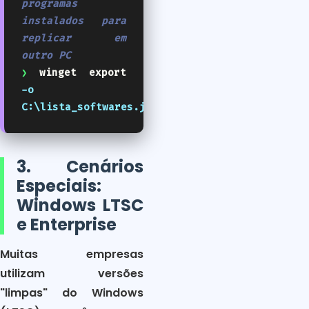
programas
instalados para
replicar em
outro PC
❯
winget export
-o
C:\lista_softwares.json
3. Cenários
Especiais:
Windows LTSC
e Enterprise
Muitas empresas
utilizam versões
"limpas" do Windows