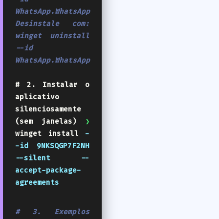
WhatsApp.WhatsApp
Desinstale com:
winget uninstall
--id
WhatsApp.WhatsApp
# 2. Instalar o
aplicativo
silenciosamente
(sem janelas)
❯
winget install
-
-id 9NKSQGP7F2NH
--silent --
accept-package-
agreements
# 3. Exemplos