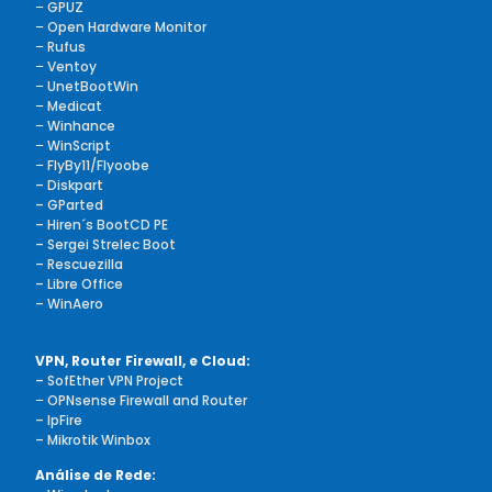
–
GPUZ
–
Open Hardware Monitor
–
Rufus
–
Ventoy
–
UnetBootWin
–
Medicat
–
Winhance
–
WinScript
–
FlyBy11/Flyoobe
– Diskpart
– GParted
– Hiren´s BootCD PE
– Sergei Strelec Boot
– Rescuezilla
– Libre Office
– WinAero
VPN, Router Firewall, e Cloud:
– SofEther VPN Project
–
OPNsense Firewall and Router
– IpFire
– Mikrotik Winbox
Análise de Rede: