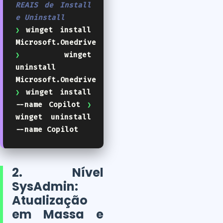
REAIS de Install
e Uninstall
❯
winget install
Microsoft.Onedrive
❯
winget
uninstall
Microsoft.Onedrive
❯
winget install
--name Copilot
❯
winget uninstall
--name Copilot
2. Nível
SysAdmin:
Atualização
em Massa e