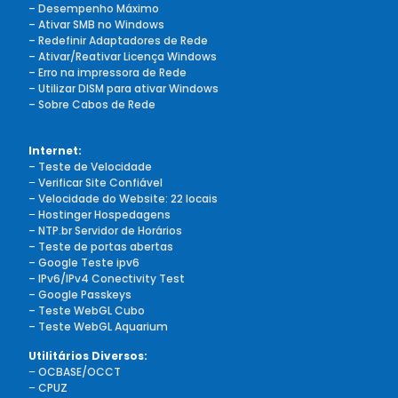
– Desempenho Máximo
– Ativar SMB no Windows
– Redefinir Adaptadores de Rede
– Ativar/Reativar Licença Windows
– Erro na impressora de Rede
– Utilizar DISM para ativar Windows
– Sobre Cabos de Rede
Internet:
– Teste de Velocidade
–
Verificar Site Confiável
– Velocidade do Website: 22 locais
–
Hostinger Hospedagens
– NTP.br Servidor de Horários
– Teste de portas abertas
– Google Teste ipv6
– IPv6/IPv4 Conectivity Test
– Google Passkeys
– Teste WebGL Cubo
– Teste WebGL Aquarium
Utilitários Diversos:
–
OCBASE/OCCT
–
CPUZ