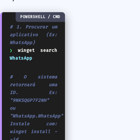
POWERSHELL / CMD
# 1. Procurar um
aplicativo (Ex:
WhatsApp)
❯
winget search
WhatsApp
# O sistema
retornará uma
ID. Ex:
"9NKSQGP7F2NH"
ou
"WhatsApp.WhatsApp"
Instale com:
winget install -
-id