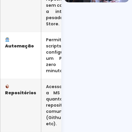
sem carregar
a interface
pesada da
Store.
Permite
Automação
scripts para
configurar
um PC do
zero em
minutos.
Acessa tanto
Repositórios
a MS Store
quanto
repositórios
comunitários
(Github,
etc).