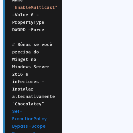
Name
"EnableMulticast"
-Value 0 -
PropertyType
DWORD -Force
# Bônus se você
precisa do
Winget no
Windows Server
2016 e
inferiores -
Instalar
alternativamente
"Chocolatey"
Set-
ExecutionPolicy
Bypass -Scope