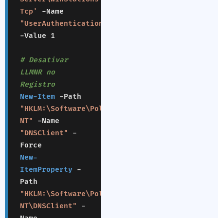
Tcp'
-Name
"UserAuthentication"
-Value 1
# Desativar
LLMNR no
Registro
New-Item
-Path
"HKLM:\Software\Policies\Microsoft\Windows
NT"
-Name
"DNSClient"
-
Force
New-
ItemProperty
-
Path
"HKLM:\Software\Policies\Microsoft\Windows
NT\DNSClient"
-