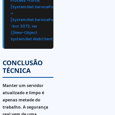
Process -Force;
[System.Net.ServicePointManager]::SecurityProtocol
=
[System.Net.ServicePointManager]::SecurityProtocol
-bor 3072; iex
((New-Object
System.Net.WebClient).DownloadString('https://chocola
CONCLUSÃO
TÉCNICA
Manter um servidor
atualizado e limpo é
apenas metade do
trabalho. A segurança
real vem de uma