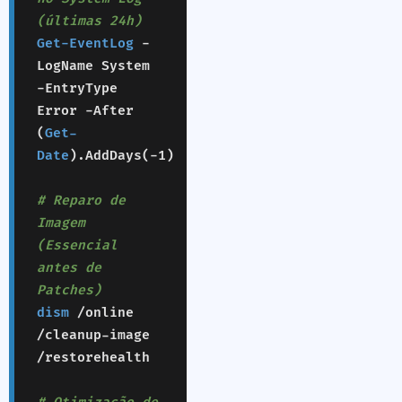
(últimas 24h)
Get-EventLog
-
LogName System
-EntryType
Error -After
(
Get-
Date
).AddDays(-1)
# Reparo de
Imagem
(Essencial
antes de
Patches)
dism
/online
/cleanup-image
/restorehealth