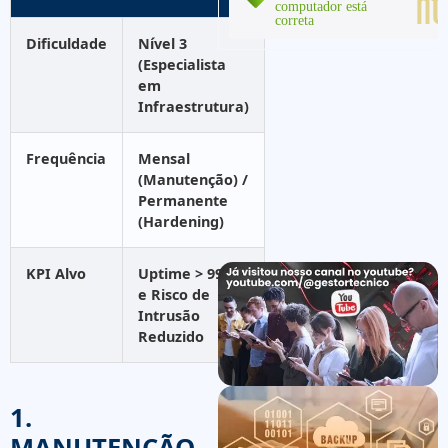
Dificuldade
Nível 3
(Especialista
em
Infraestrutura)
Frequência
Mensal
(Manutenção) /
Permanente
(Hardening)
KPI Alvo
Uptime > 99.9%
e Risco de
Intrusão
Reduzido
1.
MANUTENÇÃO