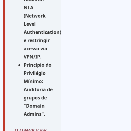
NLA
(Network
Level
Authentication)
e restringir
acesso via
VPN/IP.
Princípio do
Privilégio
Mínimo:
Auditoria de
grupos de
"Domain
Admins".
- O LLMNR (Link-