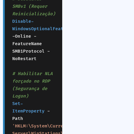
SMBv1 (Requer
Reinicialização)
Disable-
WindowsOptionalFeature
-Online -
FeatureName
SMB1Protocol -
NoRestart
# Habilitar NLA
forçado no RDP
(Segurança de
Logon)
Set-
ItemProperty
-
Path
'HKLM:\System\CurrentControlSet\Control\Termi
Server\WinStations\RDP-