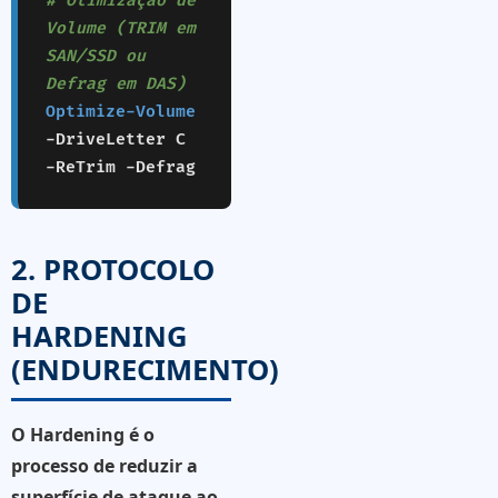
# Otimização de
Volume (TRIM em
SAN/SSD ou
Defrag em DAS)
Optimize-Volume
-DriveLetter C
-ReTrim -Defrag
2. PROTOCOLO
DE
HARDENING
(ENDURECIMENTO)
O Hardening é o
processo de reduzir a
superfície de ataque ao