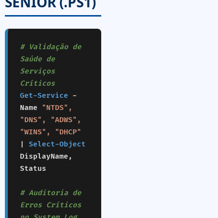
SÊNIOR (.PS1)
# Validação de
Saúde de
Serviços
Críticos
Get-Service
-
Name
"NTDS",
"DNS", "ADWS",
"WINS", "DHCP"
|
Select-Object
DisplayName,
Status
# Auditoria de
Erros Críticos
no System Log